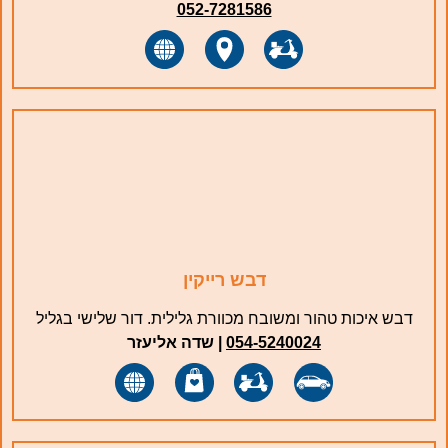
052-7281586
דבש רייקין
דבש איכות טהור ומשובח מכוורת גלילית. דור שלישי בגליל
054-5240024
| שדה אליעזר