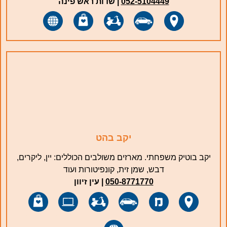
052-5104449
| שדות ראש פינה
יקב בהט
יקב בוטיק משפחתי. מארזים משולבים הכוללים: יין, ליקרים,
דבש, שמן זית, קונפיטורות ועוד
050-8771770
| עין זיוון